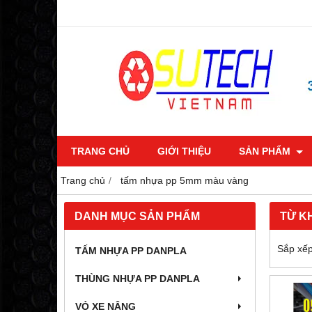
TRANG CHỦ
GIỚI THIỆU
SẢN PHẨM
Trang chủ
tấm nhựa pp 5mm màu vàng
DANH MỤC SẢN PHẨM
TỪ K
Sắp xếp
TẤM NHỰA PP DANPLA
THÙNG NHỰA PP DANPLA
VỎ XE NÂNG