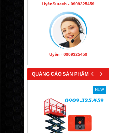
UyênSutech - 0909325459
Uyên - 0909325459
‹
›
QUẢNG CÁO SẢN PHẨM
NEW
NEW