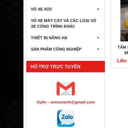
VỎ XE XÚC
VỎ XE MÁY CÀY VÀ CÁC LOẠI VỎ
XE CÔNG TRÌNH KHÁC
THIẾT BỊ NÂNG HẠ
TẤM 
SẢN PHẨM CÔNG NGHIỆP
5
Liên
HỔ TRỢ TRỰC TUYẾN
Uyên - seosutech@gmail.com