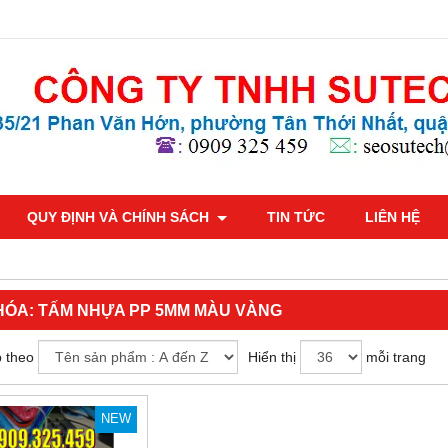
QUY ĐỊNH VÀ CHÍNH SÁCH
TIN TỨC
LIÊN HỆ
HÓA:
TẤM NHỰA PP 5MM MÀU VÀNG
 theo
Hiển thị
mỗi trang
NEW