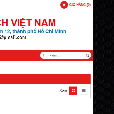
GIỎ HÀNG
(
0
)
Xem