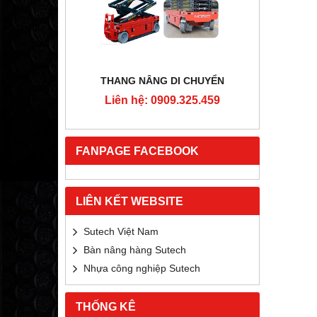
RTON
THANG NÂNG DI CHUYỂN
4MM
Liên hệ: 0909.325.459
Liê
5.459
FANPAGE FACEBOOK
LIÊN KẾT WEBSITE
Sutech Việt Nam
Bàn nâng hàng Sutech
Nhựa công nghiệp Sutech
THỐNG KÊ