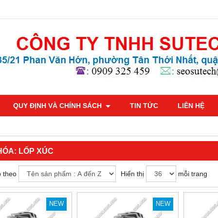
QUY ĐỊNH VÀ CHÍNH SÁCH
TIN TỨC
LIÊN HỆ
HÓA:
LỐP XÚC
 theo
Hiển thị
mỗi trang
NEW
NEW