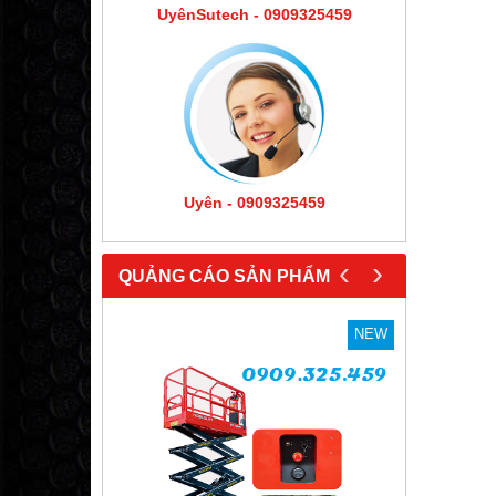
UyênSutech - 0909325459
Uyên - 0909325459
‹
›
QUẢNG CÁO SẢN PHẨM
NEW
NEW