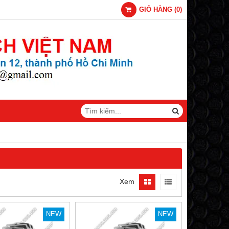
GIỎ HÀNG
(
0
)
Xem
NEW
NEW