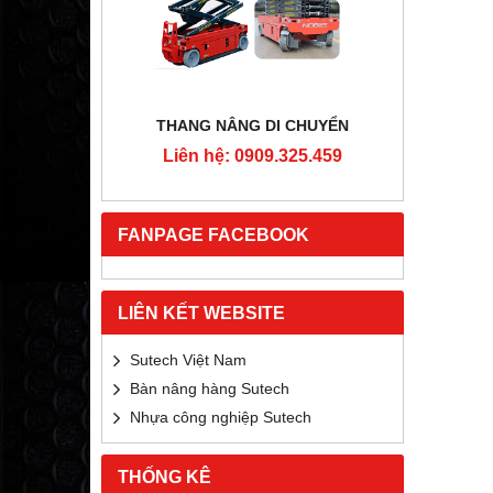
RTON
THANG NÂNG DI CHUYỂN
4MM
Liên hệ: 0909.325.459
Liê
5.459
FANPAGE FACEBOOK
LIÊN KẾT WEBSITE
Sutech Việt Nam
Bàn nâng hàng Sutech
Nhựa công nghiệp Sutech
THỐNG KÊ