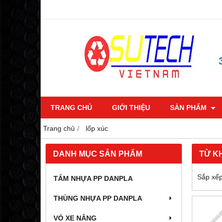
TRANG CHỦ
GIỚI THIỆU
SẢN PHẨM
Trang chủ
lốp xúc
DANH MỤC SẢN PHẨM
TỪ K
Sắp xếp
TẤM NHỰA PP DANPLA
THÙNG NHỰA PP DANPLA
VỎ XE NÂNG