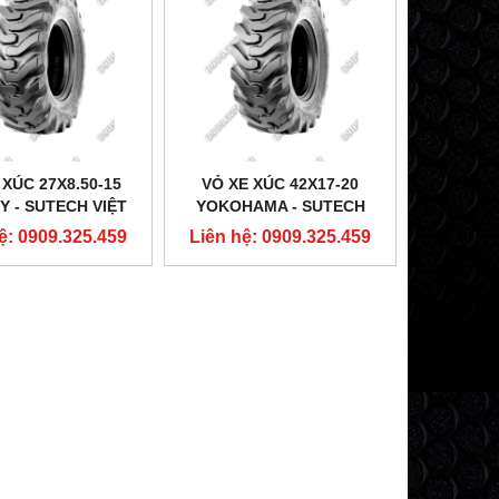
 XÚC 27X8.50-15
VỎ XE XÚC 42X17-20
Y - SUTECH VIỆT
YOKOHAMA - SUTECH
NAM
VIỆT NAM
ệ: 0909.325.459
Liên hệ: 0909.325.459