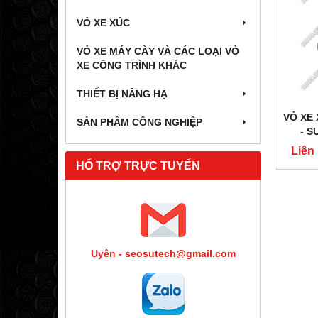
VỎ XE XÚC
VỎ XE MÁY CÀY VÀ CÁC LOẠI VỎ
XE CÔNG TRÌNH KHÁC
THIẾT BỊ NÂNG HẠ
VỎ XE 
SẢN PHẨM CÔNG NGHIỆP
- S
Liên
HỔ TRỢ TRỰC TUYẾN
Uyên - seosutech@gmail.com