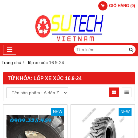
GIỎ HÀNG
(
0
)
Trang chủ
lốp xe xúc 16.9-24
TỪ KHÓA:
LỐP XE XÚC 16.9-24
NEW
NEW