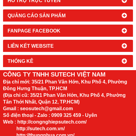
HỔ TRỢ TRỰC TUYẾN
QUẢNG CÁO SẢN PHẨM
FANPAGE FACEBOOK
LIÊN KẾT WEBSITE
THỐNG KÊ
CÔNG TY TNHH SUTECH VIỆT NAM
Địa chỉ mới:
35/21 Phan Văn Hớn, Khu Phố 4, Phường
Đông Hưng Thuận, TP.HCM
(Địa chỉ cũ: 35/21 Phan Văn Hớn, Khu Phố 4, Phường
Tân Thới Nhất, Quận 12, TP.HCM)
Gmail : seosutech@gmail.com
Số điện thoại - Zalo : 0909 325 459 - Uyên
Web :
http://congnghiepsutech.com/
http://sutech.com.vn/
http://thungnhua.com.vn/