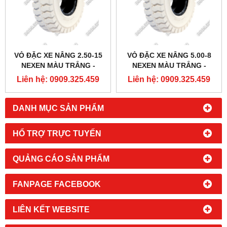
VỎ ĐẶC XE NÂNG 2.50-15
VỎ ĐẶC XE NÂNG 5.00-8
NEXEN MÀU TRẮNG -
NEXEN MÀU TRẮNG -
SUTECH VIỆT NAM
SUTECH VIỆT NAM
Liên hệ: 0909.325.459
Liên hệ: 0909.325.459
DANH MỤC SẢN PHẨM
HỔ TRỢ TRỰC TUYẾN
QUẢNG CÁO SẢN PHẨM
FANPAGE FACEBOOK
LIÊN KẾT WEBSITE