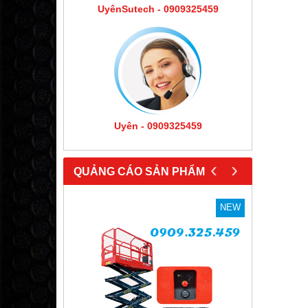
UyênSutech - 0909325459
Uyên - 0909325459
‹
›
QUẢNG CÁO SẢN PHẨM
NEW
NEW