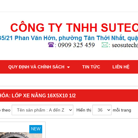
QUY ĐỊNH VÀ CHÍNH SÁCH
TIN TỨC
LIÊN HỆ
HÓA:
LỐP XE NÂNG 16X5X10 1/2
 theo
Hiển thị
mỗi trang
NEW