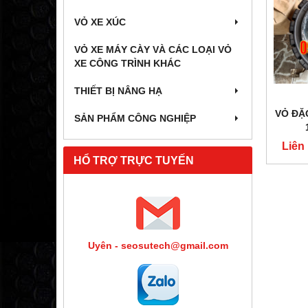
VỎ XE XÚC
VỎ XE MÁY CÀY VÀ CÁC LOẠI VỎ
XE CÔNG TRÌNH KHÁC
THIẾT BỊ NÂNG HẠ
VỎ ĐẶ
SẢN PHẨM CÔNG NGHIỆP
Liên
HỔ TRỢ TRỰC TUYẾN
Uyên - seosutech@gmail.com