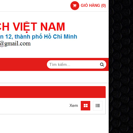
GIỎ HÀNG
(
0
)
Xem