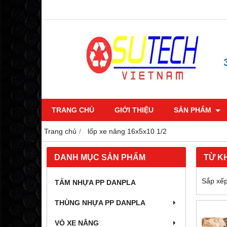
TRANG CHỦ
GIỚI THIỆU
SẢN PHẨM
Trang chủ
lốp xe nâng 16x5x10 1/2
DANH MỤC SẢN PHẨM
TỪ K
Sắp xếp
TẤM NHỰA PP DANPLA
THÙNG NHỰA PP DANPLA
VỎ XE NÂNG