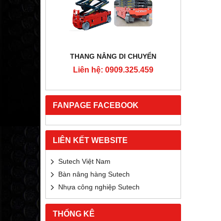
RTON
THANG NÂNG DI CHUYỂN
4MM
Liên hệ: 0909.325.459
Liê
5.459
FANPAGE FACEBOOK
LIÊN KẾT WEBSITE
Sutech Việt Nam
Bàn nâng hàng Sutech
Nhựa công nghiệp Sutech
THỐNG KÊ