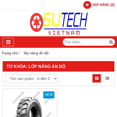
GIỎ HÀNG
(
0
)
Trang chủ
lốp nâng ấn độ
TỪ KHÓA:
LỐP NÂNG ẤN ĐỘ
NEW