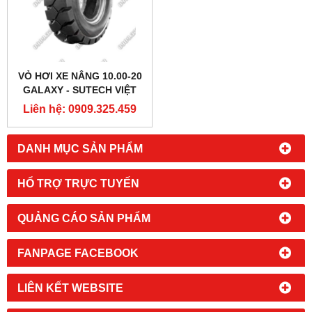
VỎ HƠI XE NÂNG 10.00-20
GALAXY - SUTECH VIỆT
NAM
Liên hệ: 0909.325.459
DANH MỤC SẢN PHẨM
HỔ TRỢ TRỰC TUYẾN
QUẢNG CÁO SẢN PHẨM
FANPAGE FACEBOOK
LIÊN KẾT WEBSITE