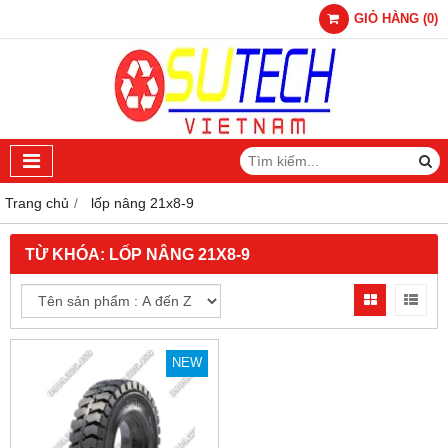
GIỎ HÀNG
(
0
)
Trang chủ
lốp nâng 21x8-9
TỪ KHÓA:
LỐP NÂNG 21X8-9
NEW