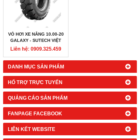
VỎ HƠI XE NÂNG 10.00-20
GALAXY - SUTECH VIỆT
NAM
Liên hệ: 0909.325.459
DANH MỤC SẢN PHẨM
HỔ TRỢ TRỰC TUYẾN
QUẢNG CÁO SẢN PHẨM
FANPAGE FACEBOOK
LIÊN KẾT WEBSITE