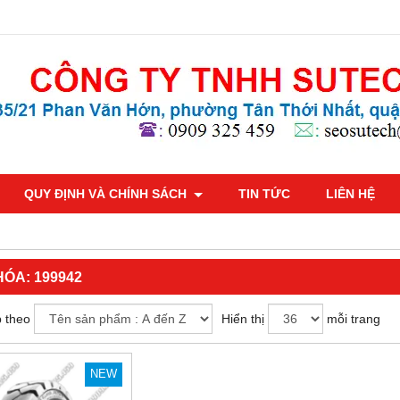
QUY ĐỊNH VÀ CHÍNH SÁCH
TIN TỨC
LIÊN HỆ
HÓA:
199942
 theo
Hiển thị
mỗi trang
NEW