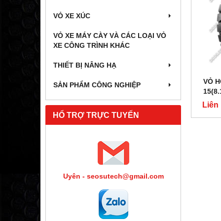
VỎ XE XÚC
VỎ XE MÁY CÀY VÀ CÁC LOẠI VỎ
XE CÔNG TRÌNH KHÁC
THIẾT BỊ NÂNG HẠ
VỎ H
SẢN PHẨM CÔNG NGHIỆP
15(8
SU
Liên
HỔ TRỢ TRỰC TUYẾN
Uyên - seosutech@gmail.com