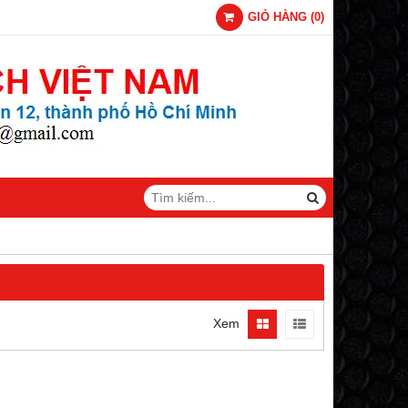
GIỎ HÀNG
(
0
)
Xem