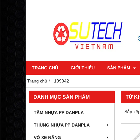
TRANG CHỦ
GIỚI THIỆU
SẢN PHẨM
Trang chủ
199942
DANH MỤC SẢN PHẨM
TỪ K
Sắp xếp
TẤM NHỰA PP DANPLA
THÙNG NHỰA PP DANPLA
VỎ XE NÂNG