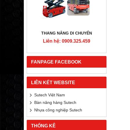
RTON
THANG NÂNG DI CHUYỂN
4MM
Liên hệ: 0909.325.459
Liê
5.459
FANPAGE FACEBOOK
LIÊN KẾT WEBSITE
Sutech Việt Nam
Bàn nâng hàng Sutech
Nhựa công nghiệp Sutech
THỐNG KÊ