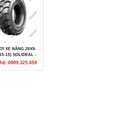
ƠI XE NÂNG 28X9-
.15-15) SOLIDEAL -
TECH VIỆT NAM
 hệ: 0909.325.459