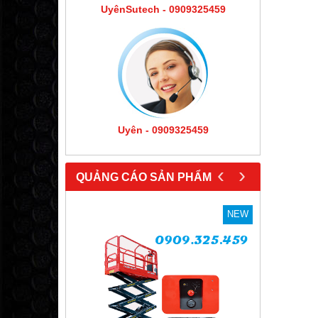
UyênSutech - 0909325459
Uyên - 0909325459
‹
›
QUẢNG CÁO SẢN PHẨM
NEW
NEW