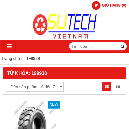
GIỎ HÀNG
(
0
)
Trang chủ
199938
TỪ KHÓA:
199938
NEW