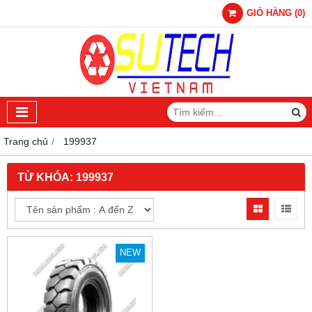
GIỎ HÀNG
(
0
)
Trang chủ
199937
TỪ KHÓA:
199937
NEW