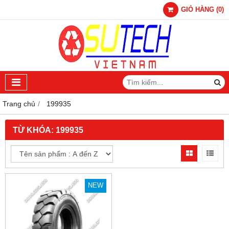
GIỎ HÀNG
(
0
)
Trang chủ
199935
TỪ KHÓA:
199935
NEW