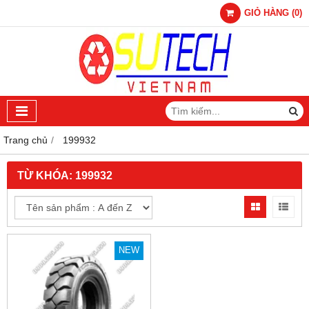
GIỎ HÀNG
(
0
)
Trang chủ
199932
TỪ KHÓA:
199932
NEW