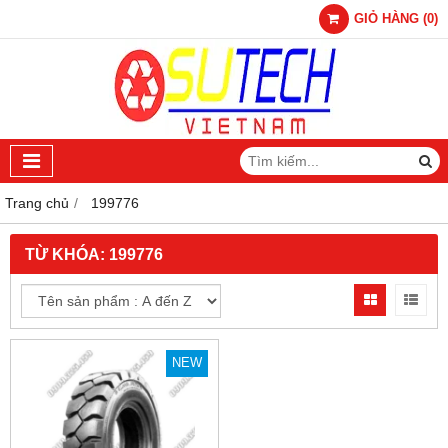
GIỎ HÀNG
(
0
)
Trang chủ
199776
TỪ KHÓA:
199776
NEW