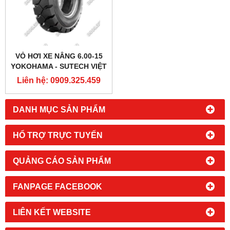
VỎ HƠI XE NÂNG 6.00-15
YOKOHAMA - SUTECH VIỆT
NAM
Liên hệ: 0909.325.459
DANH MỤC SẢN PHẨM
HỔ TRỢ TRỰC TUYẾN
QUẢNG CÁO SẢN PHẨM
FANPAGE FACEBOOK
LIÊN KẾT WEBSITE