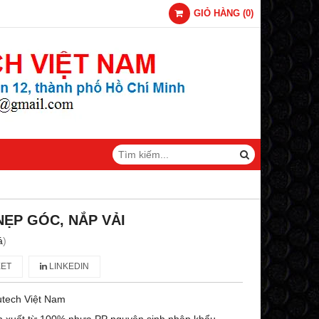
GIỎ HÀNG
(
0
)
ẸP GÓC, NẮP VẢI
á
)
ET
LINKEDIN
utech Việt Nam