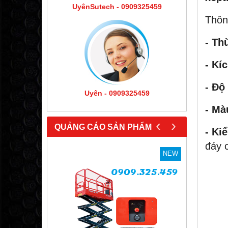
UyênSutech - 0909325459
Thôn
- Th
- Kí
- Độ
Uyên - 0909325459
- Mà
‹
›
QUẢNG CÁO SẢN PHẨM
- Ki
đáy 
NEW
NEW