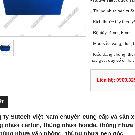
- Nguyên liệu: được s
- Thùng nhựa sản xuất
- Kích thước tùy theo 
- Độ dày: 4mm, 5mm
- Màu sắc: vàng, đen, t
- Kiểu dáng chung: thù
nẹp góc, đáy cố định, 
Liên hệ: 0909.32
ẾT
 ty Sutech Việt Nam chuyên cung cấp và sản 
g nhựa carton, thùng nhựa honda, thùng nhựa 
hùng nhựa văn phòng, thùng nhựa nẹp góc,...