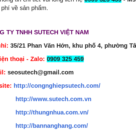
 phí về sản phẩm.
G TY TNHH SUTECH VIỆT NAM
chỉ:
35/21 Phan Văn Hớn, khu phố 4, phường Tâ
iện thoại - Zalo:
0909 325 459
l:
seosutech@gmail.com
ite:
http://congnghiepsutech.com/
http://www.sutech.com.vn
http://thungnhua.com.vn/
http://bannanghang.com/