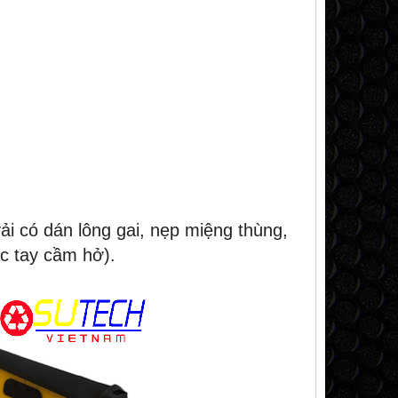
i có dán lông gai, nẹp miệng thùng,
c tay cầm hở).
NEW