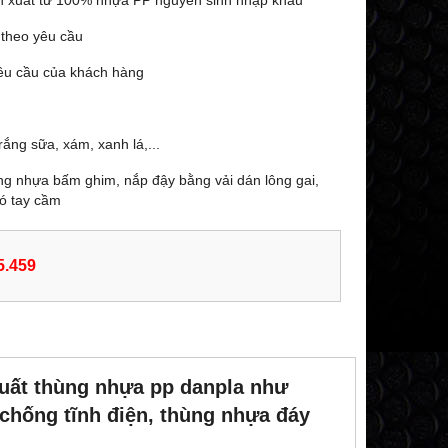
ản xuất từ 100% nhựa PP nguyên sinh nhập khẩu
 theo yêu cầu
yêu cầu của khách hàng
rắng sữa, xám, xanh lá,...
ng nhựa bấm ghim, nắp đậy bằng vải dán lông gai,
có tay cầm
5.459
xuất thùng nhựa pp danpla như
chống tĩnh điện, thùng nhựa đáy