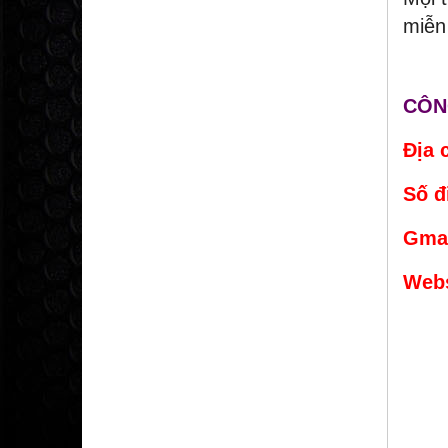
miễn
CÔN
Địa 
Số đ
Gmai
Webs