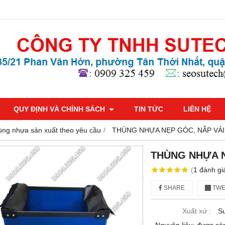
QUY ĐỊNH VÀ CHÍNH SÁCH
TIN TỨC
LIÊN HỆ
ng nhựa sản xuất theo yêu cầu
THÙNG NHỰA NẸP GÓC, NẮP VẢI
THÙNG NHỰA N
(
1
đánh gi
SHARE
TWE
Xuất xứ :
S