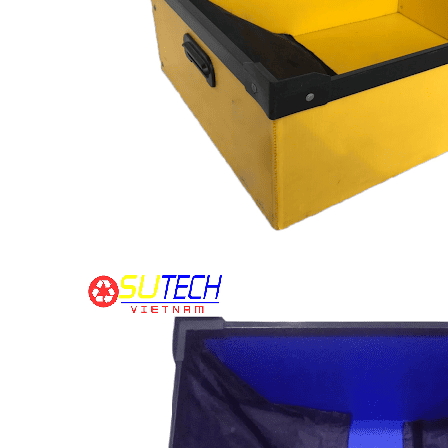
THANG NÂNG ĐÔI
THÙNG NHỰA NẸP GÓC CÓ VÁCH
NGĂN
n hệ: 0909.325.459
Liên hệ: 0909.325.459