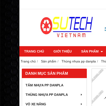
TRANG CHỦ
GIỚI THIỆU
SẢN PHẨM
Trang chủ
Sản phẩm
Thùng nhựa pp danpla
Thù
DANH MỤC SẢN PHẨM
TẤM NHỰA PP DANPLA
THÙNG NHỰA PP DANPLA
VỎ XE NÂNG