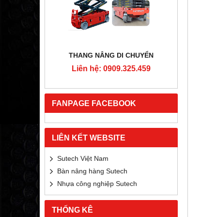
RTON
THANG NÂNG DI CHUYỂN
4MM
Liên hệ: 0909.325.459
Liê
5.459
FANPAGE FACEBOOK
LIÊN KẾT WEBSITE
Sutech Việt Nam
Bàn nâng hàng Sutech
Nhựa công nghiệp Sutech
THỐNG KÊ