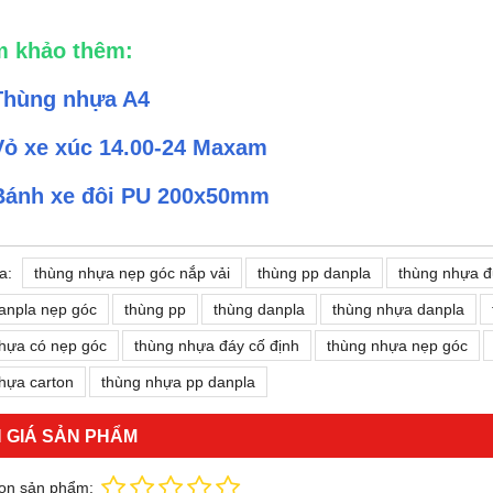
 khảo thêm:
Thùng nhựa A4
Vỏ xe xúc 14.00-24 Maxam
Bánh xe đôi PU 200x50mm
a:
thùng nhựa nẹp góc nắp vải
thùng pp danpla
thùng nhựa 
anpla nẹp góc
thùng pp
thùng danpla
thùng nhựa danpla
hựa có nẹp góc
thùng nhựa đáy cố định
thùng nhựa nẹp góc
hựa carton
thùng nhựa pp danpla
 GIÁ SẢN PHẨM
ọn sản phẩm: