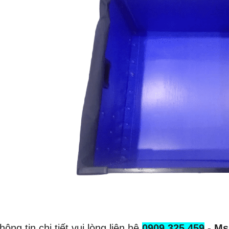
hông tin chi tiết vui lòng liên hệ
0909 325 459
- Ms