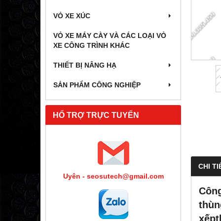
VỎ XE XÚC
VỎ XE MÁY CÀY VÀ CÁC LOẠI VỎ
XE CÔNG TRÌNH KHÁC
THIẾT BỊ NÂNG HẠ
SẢN PHẨM CÔNG NGHIỆP
HỔ TRỢ TRỰC TUYẾN
CHI TI
Uyên - seosutech@gmail.com
Công
thùn
xếpt