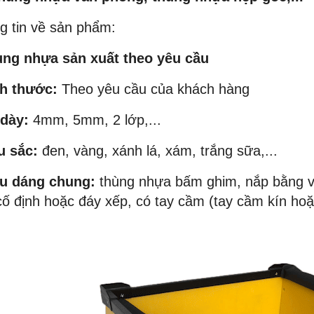
g tin về sản phẩm:
ùng nhựa sản xuất theo yêu cầu
ch thước:
Theo yêu cầu của khách hàng
 dày:
4mm, 5mm, 2 lớp,...
u sắc:
đen, vàng, xánh lá, xám, trắng sữa,...
ểu dáng chung:
thùng nhựa bấm ghim, nắp bằng vả
cố định hoặc đáy xếp, có tay cầm (tay cầm kín hoặ
NEW
NEW