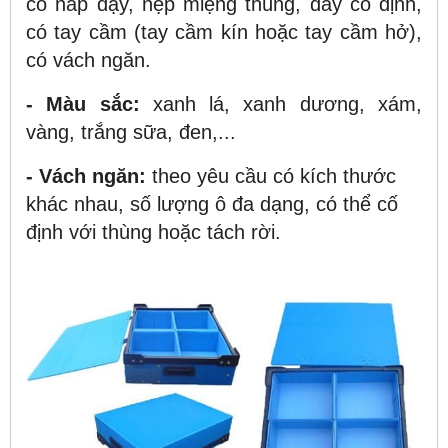
có nắp đậy, nẹp miệng thùng, đáy cố định,
có tay cầm (tay cầm kín hoặc tay cầm hở),
có vách ngăn.
- Màu sắc:
xanh lá, xanh dương, xám,
vàng, trắng sữa, đen,...
- Vách ngăn:
theo yêu cầu có kích thước
khác nhau, số lượng ô đa dạng, có thể cố
định với thùng hoặc tách rời.