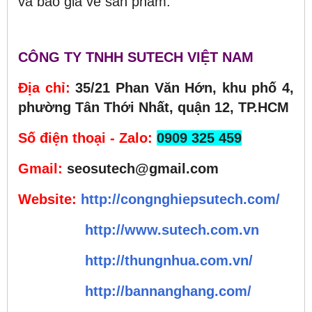
và báo giá về sản phẩm.
CÔNG TY TNHH SUTECH VIỆT NAM
Địa chỉ:
35/21 Phan Văn Hớn, khu phố 4,
phường Tân Thới Nhất, quận 12, TP.HCM
Số điện thoại - Zalo:
0909 325 459
Gmail:
seosutech@gmail.com
Website:
http://congnghiepsutech.com/
http://www.sutech.com.vn
http://thungnhua.com.vn/
http://bannanghang.com/