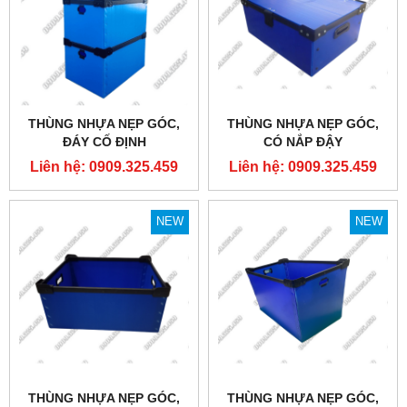
THÙNG NHỰA NẸP GÓC,
THÙNG NHỰA NẸP GÓC,
ĐÁY CỐ ĐỊNH
CÓ NẮP ĐẬY
610X380X400MM
Liên hệ: 0909.325.459
Liên hệ: 0909.325.459
NEW
NEW
THÙNG NHỰA NẸP GÓC,
THÙNG NHỰA NẸP GÓC,