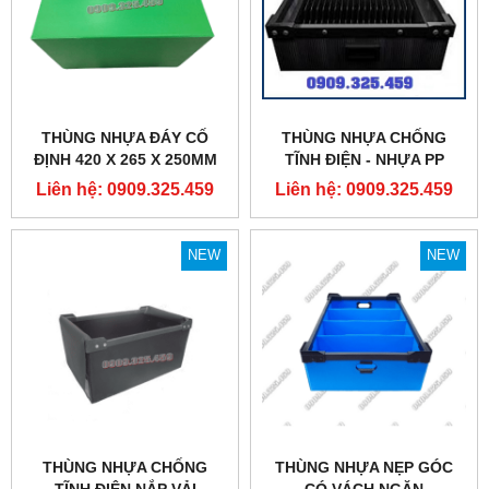
THÙNG NHỰA ĐÁY CỐ
THÙNG NHỰA CHỐNG
ĐỊNH 420 X 265 X 250MM
TĨNH ĐIỆN - NHỰA PP
DANPLA
Liên hệ: 0909.325.459
Liên hệ: 0909.325.459
NEW
NEW
THÙNG NHỰA CHỐNG
THÙNG NHỰA NẸP GÓC
TĨNH ĐIỆN NẮP VẢI
CÓ VÁCH NGĂN