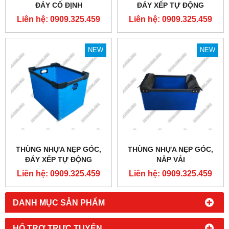
ĐÁY CỐ ĐỊNH
ĐÁY XẾP TỰ ĐỘNG
560X430X245MM
670X420X485X4MM
Liên hệ: 0909.325.459
Liên hệ: 0909.325.459
NEW
NEW
THÙNG NHỰA NẸP GÓC,
THÙNG NHỰA NẸP GÓC,
ĐÁY XẾP TỰ ĐỘNG
NẮP VẢI
400X350X370MM
Liên hệ: 0909.325.459
Liên hệ: 0909.325.459
DANH MỤC SẢN PHẨM
HỔ TRỢ TRỰC TUYẾN