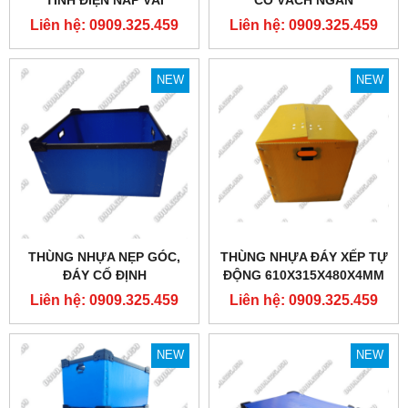
Liên hệ: 0909.325.459
Liên hệ: 0909.325.459
NEW
NEW
THÙNG NHỰA NẸP GÓC,
THÙNG NHỰA ĐÁY XẾP TỰ
ĐÁY CỐ ĐỊNH
ĐỘNG 610X315X480X4MM
580X580X300MM
Liên hệ: 0909.325.459
Liên hệ: 0909.325.459
NEW
NEW