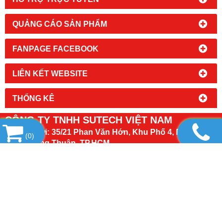
QUẢNG CÁO SẢN PHẨM
FANPAGE FACEBOOK
LIÊN KẾT WEBSITE
THỐNG KÊ
CÔNG TY TNHH SUTECH VIỆT NAM
Địa chỉ mới:
35/21 Phan Văn Hớn, Khu Phố 4, Phường
(
0
)
Đông Hưng Thuận, TP.HCM
(Địa chỉ cũ: 35/21 Phan Văn Hớn, Khu Phố 4, Phường
Tân Thới Nhất, Quận 12, TP.HCM)
Gmail : seosutech@gmail.com
Số điện thoại - Zalo : 0909 325 459 - Uyên
Web :
http://congnghiepsutech.com/
http://sutech.com.vn/
http://thungnhua.com.vn/