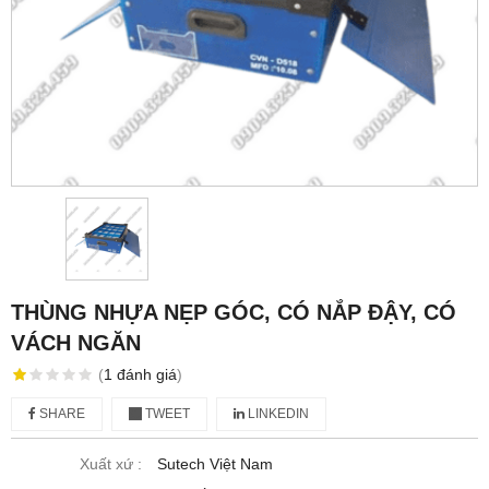
THÙNG NHỰA NẸP GÓC, CÓ NẮP ĐẬY, CÓ
VÁCH NGĂN
(
1
đánh giá
)
SHARE
TWEET
LINKEDIN
Xuất xứ :
Sutech Việt Nam